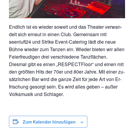
Endlich ist es wieder soweit und das Theater ver­wan­
delt sich erneut in einen Club. Gemeinsam mit
seenluft24 und Strike Event-Catering lädt die neue
Bühne wieder zum Tanzen ein. Wieder bieten wir allen
Fei­er­freu­di­gen drei ver­schie­de­ne Tanz­flä­chen.
Diesmal gibt es einen „RE­SPEC­T­Floor“ und einen mit
den größten Hits der 70er und 80er Jahre. Mit einer zu­
sätz­li­chen Bar wird die ganze Zeit für jede Art von Er­
fri­schung gesorgt sein. Es wird alles geben – außer
Volks­mu­sik und Schlager.
Zum Kalender hinzufügen